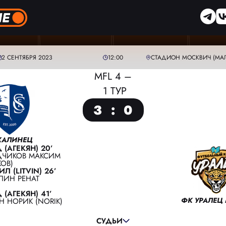
2 СЕНТЯБРЯ 2023
12:00
СТАДИОН МОСКВИЧ (МА
MFL 4 –
1 ТУР
3
:
0
ХАЛИНЕЦ
(АГЕКЯН) 20’
ДЧИКОВ МАКСИМ
ОВ)
 (LITVIN) 26’
ЛИН РЕНАТ
ГЛАВНЫЙ СУДЬЯ:
АПОНАСЕНКО ЮРИЙ
(АГЕКЯН) 41’
ФК УРАЛЕЦ
Н НОРИК (NORIK)
ПОМОЩНИК СУДЬИ:
СТРОГАНОВ ДМИТРИЙ
ПОМОЩНИК СУДЬИ:
ЖИЛИНСКИЙ ДМИТРИЙ
СУДЬИ
РЕЗЕРВНЫЙ СУДЬЯ:
ЗОБОВ МАКСИМ