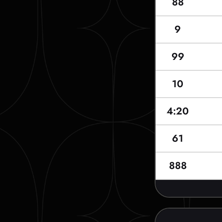
88
9
99
10
4:20
61
888