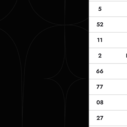
5
52
11
2
66
77
08
27