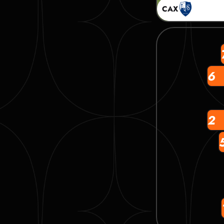
САХ
6
2