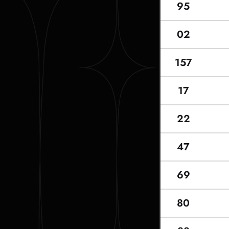
95
02
157
17
22
47
69
80