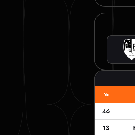
№
46
13