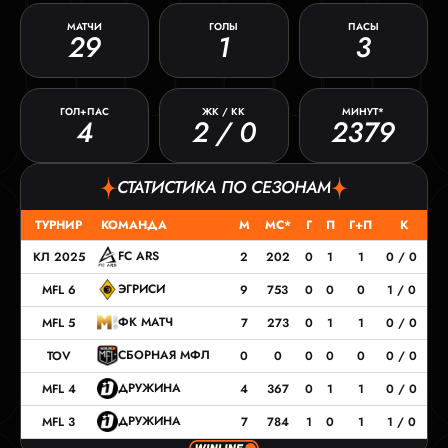
МАТЧИ
ГОЛЫ
ПАСЫ
29
1
3
ГОЛ+ПАС
ЖК / КК
МИНУТ*
4
2 / 0
2379
СТАТИСТИКА ПО СЕЗОНАМ
ТУРНИР
КОМАНДА
М
МС*
Г
П
Г+П
К
FC ARS
КЛ 2025
2
202
0
1
1
0 / 0
ЭГРИСИ
MFL 6
9
753
0
0
0
1 / 0
ФК МАТЧ
MFL 5
7
273
0
1
1
0 / 0
СБОРНАЯ МФЛ
TOV
0
0
0
0
0
0 / 0
ДРУЖИНА
MFL 4
4
367
0
1
1
0 / 0
ДРУЖИНА
MFL 3
7
784
1
0
1
1 / 0