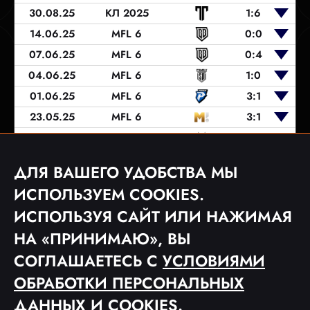
30.08.25
КЛ 2025
1:6
14.06.25
MFL 6
0:0
07.06.25
MFL 6
0:4
04.06.25
MFL 6
1:0
01.06.25
MFL 6
3:1
23.05.25
MFL 6
3:1
11.05.25
MFL 6
2:1
03.05.25
MFL 6
1:1
ДЛЯ ВАШЕГО УДОБСТВА МЫ
26.04.25
MFL 6
0:6
ИСПОЛЬЗУЕМ COOKIES.
ИСПОЛЬЗУЯ САЙТ ИЛИ НАЖИМАЯ
НА «ПРИНИМАЮ», ВЫ
1
2
3
4
СОГЛАШАЕТЕСЬ С
УСЛОВИЯМИ
ОБРАБОТКИ ПЕРСОНАЛЬНЫХ
ДАННЫХ
И COOKIES.