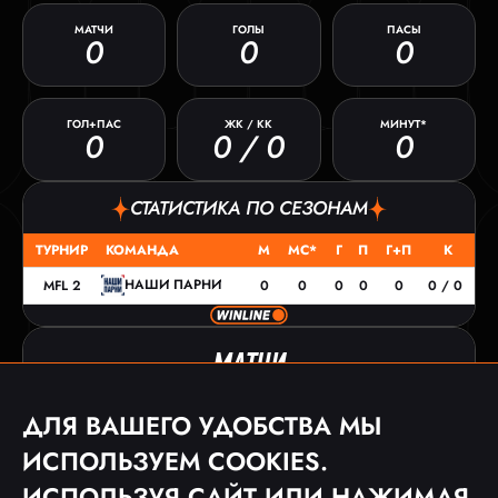
МАТЧИ
ГОЛЫ
ПАСЫ
0
0
0
ГОЛ+ПАС
ЖК / КК
МИНУТ*
0
0 / 0
0
СТАТИСТИКА ПО СЕЗОНАМ
ТУРНИР
КОМАНДА
М
МС*
Г
П
Г+П
К
НАШИ ПАРНИ
MFL 2
0
0
0
0
0
0 / 0
МАТЧИ
ДАТА
ТУРНИР
СОПЕРНИК
СЧЕТ
ДЛЯ ВАШЕГО УДОБСТВА МЫ
20.11.22
MFL 2
1:1
ИСПОЛЬЗУЕМ COOKIES.
07.10.22
MFL 2
2:0
ИСПОЛЬЗУЯ САЙТ ИЛИ НАЖИМАЯ