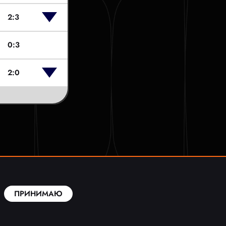
2:3
0:3
2:0
ПРИНИМАЮ