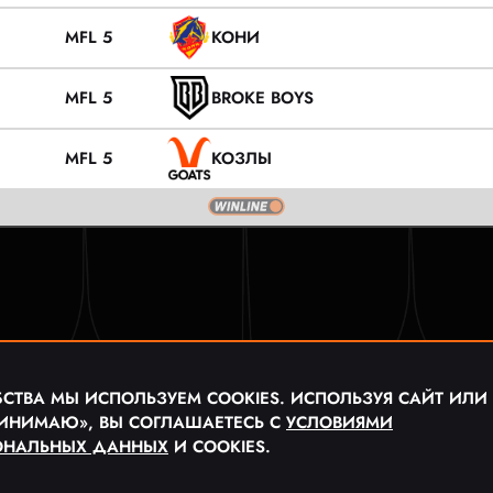
MFL 5
КОНИ
MFL 5
BROKE BOYS
MFL 5
КОЗЛЫ
СТВА МЫ ИСПОЛЬЗУЕМ COOKIES. ИСПОЛЬЗУЯ САЙТ ИЛИ
ИНИМАЮ», ВЫ СОГЛАШАЕТЕСЬ С
УСЛОВИЯМИ
ОНАЛЬНЫХ ДАННЫХ
И COOKIES.