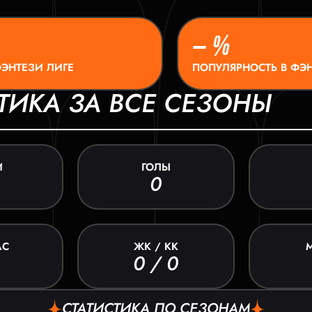
– %
ФЭНТЕЗИ ЛИГЕ
ПОПУЛЯРНОСТЬ В ФЭН
ТИКА ЗА ВСЕ СЕЗОНЫ
И
ГОЛЫ
0
АС
ЖК / КК
0 / 0
СТАТИСТИКА ПО СЕЗОНАМ