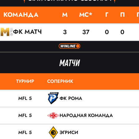
КОМАНДА
М
МС*
Г
П
ФК МАТЧ
3
37
0
0
МАТЧИ
ТУРНИР
СОПЕРНИК
MFL 5
ФК РОМА
MFL 5
НАРОДНАЯ КОМАНДА
MFL 5
ЭГРИСИ