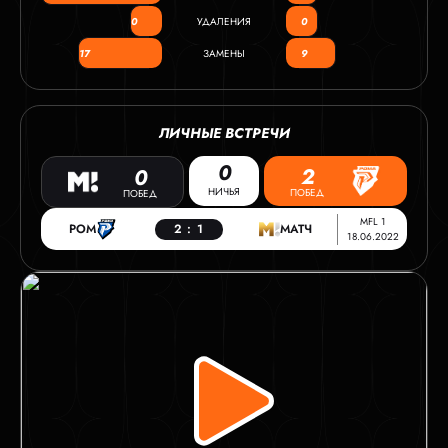
0
УДАЛЕНИЯ
0
17
ЗАМЕНЫ
9
ЛИЧНЫЕ ВСТРЕЧИ
0
2
0
НИЧЬЯ
ПОБЕД
ПОБЕД
MFL 1
РОМ
2
:
1
МАТЧ
18.06.2022