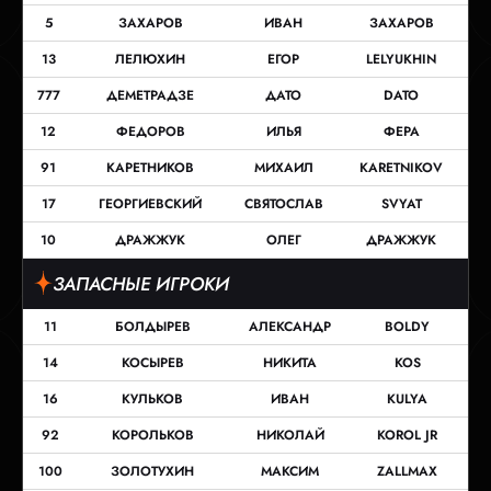
5
ЗАХАРОВ
ИВАН
ЗАХАРОВ
13
ЛЕЛЮХИН
ЕГОР
LELYUKHIN
777
ДЕМЕТРАДЗЕ
ДАТО
DATO
12
ФЕДОРОВ
ИЛЬЯ
ФЕРА
91
КАРЕТНИКОВ
МИХАИЛ
KARETNIKOV
17
ГЕОРГИЕВСКИЙ
СВЯТОСЛАВ
SVYAT
10
ДРАЖЖУК
ОЛЕГ
ДРАЖЖУК
ЗАПАСНЫЕ ИГРОКИ
11
БОЛДЫРЕВ
АЛЕКСАНДР
BOLDY
14
КОСЫРЕВ
НИКИТА
KOS
16
КУЛЬКОВ
ИВАН
KULYA
92
КОРОЛЬКОВ
НИКОЛАЙ
KOROL JR
100
ЗОЛОТУХИН
МАКСИМ
ZALLMAX