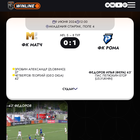
9 ИЮНЯ 2024
12:00
АКАДЕМИЯ СПАРТАК, ПОЛЕ 4
MFL 5 – 8 ТУР
0
:
1
ФК МАТЧ
ФК РОМА
ЗЛОБИН АЛЕКСАНДР (ZLOBINHO)
ГЛАВНЫЙ СУДЬЯ:
ЗОБОВ МАКСИМ
37’
ФЕДОРОВ ИЛЬЯ (ФЕРА) 43’
ЧЕТВЕРГОВ ГЕОРГИЙ (GEO DIGA)
ПАС ЛЕЛЮХИН ЕГОР
ПОМОЩНИК СУДЬИ:
АРХИПОВ ВЛАДИМИР
42’
(LELYUKHIN)
ПОМОЩНИК СУДЬИ:
ЧАЛИЙ АНДРЕЙ
СУДЬИ
РЕЗЕРВНЫЙ СУДЬЯ:
ТРИШИН ИЛЬЯ
43’ ФЕДОРОВ