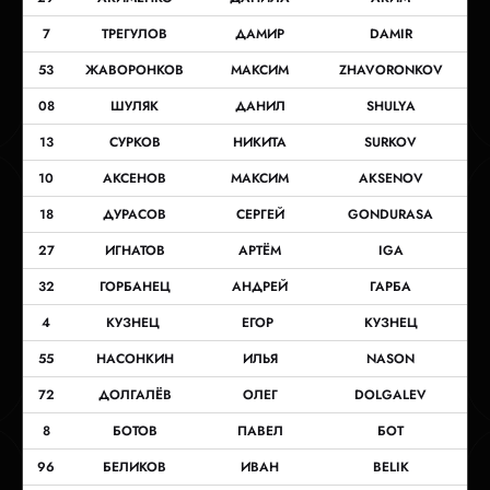
7
ТРЕГУЛОВ
ДАМИР
DAMIR
53
ЖАВОРОНКОВ
МАКСИМ
ZHAVORONKOV
08
ШУЛЯК
ДАНИЛ
SHULYA
13
СУРКОВ
НИКИТА
SURKOV
10
АКСЕНОВ
МАКСИМ
AKSENOV
18
ДУРАСОВ
СЕРГЕЙ
GONDURASA
27
ИГНАТОВ
АРТЁМ
IGA
32
ГОРБАНЕЦ
АНДРЕЙ
ГАРБА
4
КУЗНЕЦ
ЕГОР
КУЗНЕЦ
55
НАСОНКИН
ИЛЬЯ
NASON
72
ДОЛГАЛЁВ
ОЛЕГ
DOLGALEV
8
БОТОВ
ПАВЕЛ
БОТ
96
БЕЛИКОВ
ИВАН
BELIK