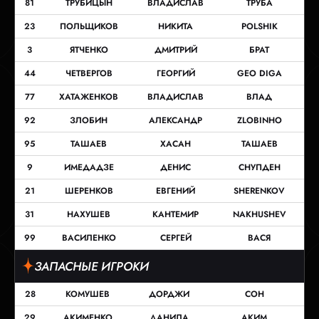
81
ТРУБИЦЫН
ВЛАДИСЛАВ
ТРУБА
23
ПОЛЬЩИКОВ
НИКИТА
POLSHIK
3
ЯТЧЕНКО
ДМИТРИЙ
БРАТ
44
ЧЕТВЕРГОВ
ГЕОРГИЙ
GEO DIGA
77
ХАТАЖЕНКОВ
ВЛАДИСЛАВ
ВЛАД
92
ЗЛОБИН
АЛЕКСАНДР
ZLOBINHO
95
ТАШАЕВ
ХАСАН
ТАШАЕВ
9
ИМЕДАДЗЕ
ДЕНИС
СНУПДЕН
21
ШЕРЕНКОВ
ЕВГЕНИЙ
SHERENKOV
31
НАХУШЕВ
КАНТЕМИР
NAKHUSHEV
99
ВАСИЛЕНКО
СЕРГЕЙ
ВАСЯ
ЗАПАСНЫЕ ИГРОКИ
28
КОМУШЕВ
ДОРДЖИ
СОН
29
АКИМЕНКО
ДАНИЛА
АКИМ