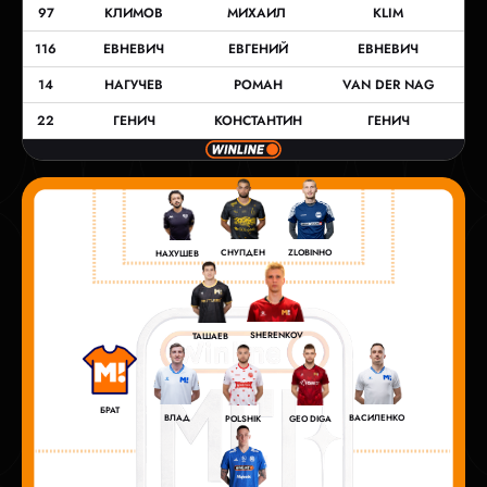
97
КЛИМОВ
МИХАИЛ
KLIM
116
ЕВНЕВИЧ
ЕВГЕНИЙ
ЕВНЕВИЧ
14
НАГУЧЕВ
РОМАН
VAN DER NAG
22
ГЕНИЧ
КОНСТАНТИН
ГЕНИЧ
СНУПДЕН
ZLOBINHO
НАХУШЕВ
SHERENKOV
ТАШАЕВ
БРАТ
ВЛАД
ВАСИЛЕНКО
POLSHIK
GEO DIGA