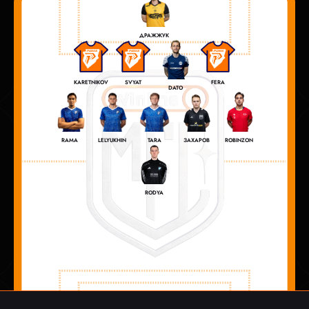
ДРАЖЖУК
KARETNIKOV
SVYAT
FERA
DATO
ЗАХАРОВ
RAMA
LELYUKHIN
TARA
ROBINZON
RODYA