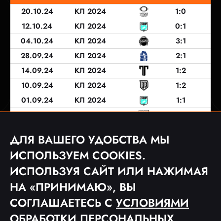
20.10.24
КЛ 2024
1:0
12.10.24
КЛ 2024
0:1
04.10.24
КЛ 2024
3:1
28.09.24
КЛ 2024
2:1
14.09.24
КЛ 2024
1:2
10.09.24
КЛ 2024
1:2
01.09.24
КЛ 2024
1:1
30.06.24
MFL 5
0:3
22.06.24
MFL 5
2:2
ДЛЯ ВАШЕГО УДОБСТВА МЫ
12.06.24
MFL 5
2:5
ИСПОЛЬЗУЕМ COOKIES.
ИСПОЛЬЗУЯ САЙТ ИЛИ НАЖИМАЯ
НА «ПРИНИМАЮ», ВЫ
1
2
СОГЛАШАЕТЕСЬ С
УСЛОВИЯМИ
ОБРАБОТКИ ПЕРСОНАЛЬНЫХ