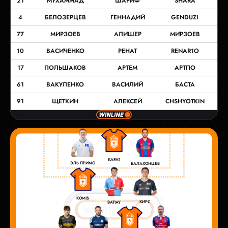
21
МУХАММАД
ШАРИФ
SHARA
4
БЕЛОЗЕРЦЕВ
ГЕННАДИЙ
GENDUZI
77
МИРЗОЕВ
АЛИШЕР
МИРЗОЕВ
10
ВАСИЧЕНКО
РЕНАТ
RENAR1O
17
ПОЛЬШАКОВ
АРТЕМ
АРТПО
61
ВАКУЛЕНКО
ВАСИЛИЙ
БАСТА
91
ЩЕТКИН
АЛЕКСЕЙ
CHSHYOTKIN
КАРАТ
ЭЛЬ ПРИМО
БАЛАХОНЦЕВ
KOMIS
КИРС
BATIAY