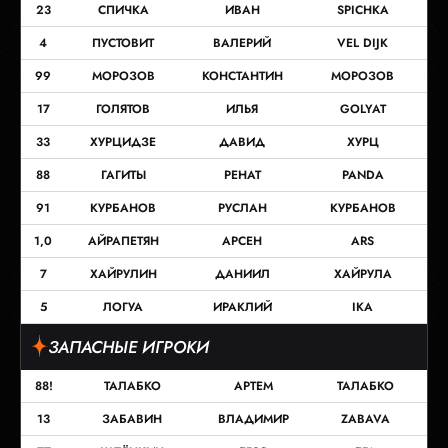
23
СПИЧКА
ИВАН
SPICHKA
4
ПУСТОВИТ
ВАЛЕРИЙ
VEL DIJK
99
МОРОЗОВ
КОНСТАНТИН
МОРОЗОВ
17
ГОЛЯТОВ
ИЛЬЯ
GOLYAT
33
ХУРЦИДЗЕ
ДАВИД
ХУРЦ
88
ГАГИТЫ
РЕНАТ
PANDA
91
КУРБАНОВ
РУСЛАН
КУРБАНОВ
1,0
АЙРАПЕТЯН
АРСЕН
ARS
7
ХАЙРУЛИН
ДАНИИЛ
ХАЙРУЛА
5
ЛОГУА
ИРАКЛИЙ
IKA
ЗАПАСНЫЕ ИГРОКИ
88!
ТАЛАБКО
АРТЕМ
ТАЛАБКО
13
ЗАБАВИН
ВЛАДИМИР
ZABAVA