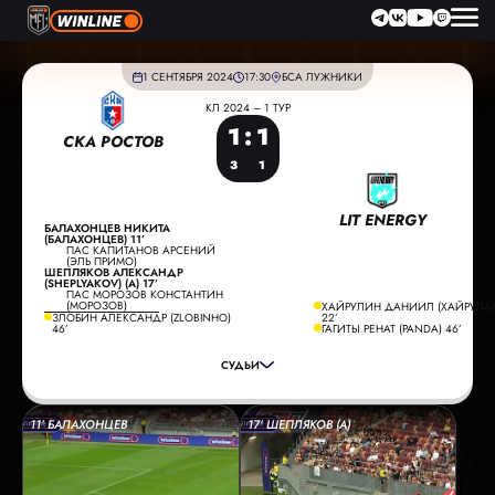
1 СЕНТЯБРЯ 2024
17:30
БСА ЛУЖНИКИ
КЛ 2024 – 1 ТУР
1
:
1
СКА РОСТОВ
3
1
LIT ENERGY
БАЛАХОНЦЕВ НИКИТА
(БАЛАХОНЦЕВ) 11’
ПАС КАПИТАНОВ АРСЕНИЙ
(ЭЛЬ ПРИМО)
ШЕПЛЯКОВ АЛЕКСАНДР
(SHEPLYAKOV) (А) 17’
ПАС МОРОЗОВ КОНСТАНТИН
ГЛАВНЫЙ СУДЬЯ:
ФИЛИМОНОВ АЛЕКСАНДР
(МОРОЗОВ)
ХАЙРУЛИН ДАНИИЛ (ХАЙРУЛА)
ЗЛОБИН АЛЕКСАНДР (ZLOBINHO)
22’
ПОМОЩНИК СУДЬИ:
СТРОГАНОВ ДМИТРИЙ
46’
ГАГИТЫ РЕНАТ (PANDA) 46’
ПОМОЩНИК СУДЬИ:
ЗОБОВ МАКСИМ
СУДЬИ
РЕЗЕРВНЫЙ СУДЬЯ:
ТРИШИН ИЛЬЯ
11’ БАЛАХОНЦЕВ
17’ ШЕПЛЯКОВ (А)