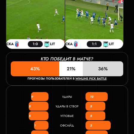
СКА
1:0
LIT
СКА
1:1
LIT
КТО ПОБЕДИТ В МАТЧЕ?
43%
21%
36%
ПРОГНОЗЫ ПОЛЬЗОВАТЕЛЕЙ В
WINLINE PICK BATTLE
9
УДАРЫ
12
5
УДАРЫ В СТВОР
5
5
УГЛОВЫЕ
5
1
ОФСАЙД
2