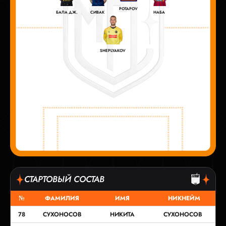
POTAPOV
БАЛА ДЖ.
СИВАК
НАБА
SHEPLYAKOV
СТАРТОВЫЙ СОСТАВ
№
ФАМИЛИЯ
ИМЯ
НИКНЕЙМ
78
СУХОНОСОВ
НИКИТА
СУХОНОСОВ