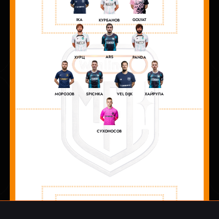
IKA
GOLYAT
КУРБАНОВ
ARS
ХУРЦ
PANDA
VEL DIJK
МОРОЗОВ
SPICHKA
ХАЙРУЛА
СУХОНОСОВ