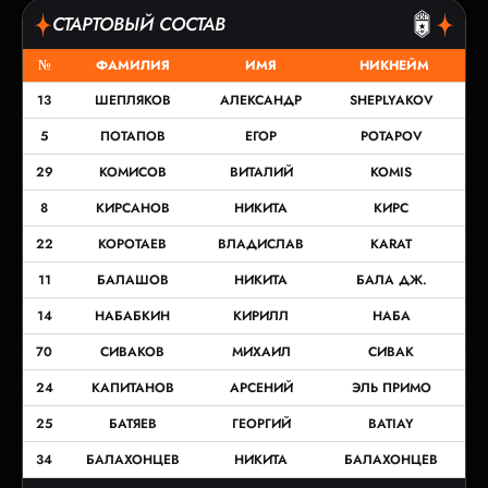
СТАРТОВЫЙ СОСТАВ
№
ФАМИЛИЯ
ИМЯ
НИКНЕЙМ
13
ШЕПЛЯКОВ
АЛЕКСАНДР
SHEPLYAKOV
5
ПОТАПОВ
ЕГОР
POTAPOV
29
КОМИСОВ
ВИТАЛИЙ
KOMIS
8
КИРСАНОВ
НИКИТА
КИРС
22
КОРОТАЕВ
ВЛАДИСЛАВ
KARAT
11
БАЛАШОВ
НИКИТА
БАЛА ДЖ.
14
НАБАБКИН
КИРИЛЛ
НАБА
70
СИВАКОВ
МИХАИЛ
СИВАК
24
КАПИТАНОВ
АРСЕНИЙ
ЭЛЬ ПРИМО
25
БАТЯЕВ
ГЕОРГИЙ
BATIAY
34
БАЛАХОНЦЕВ
НИКИТА
БАЛАХОНЦЕВ