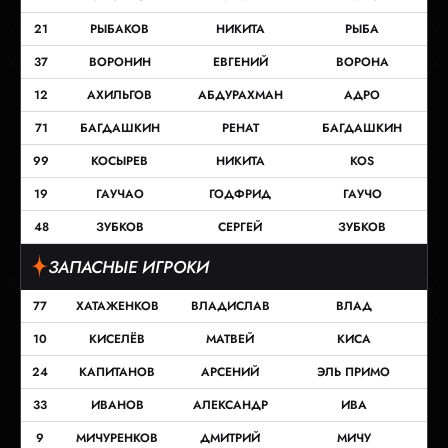
21
РЫБАКОВ
НИКИТА
РЫБА
37
ВОРОНИН
ЕВГЕНИЙ
ВОРОНА
12
АХИЛЬГОВ
АБДУРАХМАН
АДРО
71
БАГДАШКИН
РЕНАТ
БАГДАШКИН
99
КОСЫРЕВ
НИКИТА
KOS
19
ГАУЧАО
ГОДФРИД
ГАУЧО
48
ЗУБКОВ
СЕРГЕЙ
ЗУБКОВ
ЗАПАСНЫЕ ИГРОКИ
77
ХАТАЖЕНКОВ
ВЛАДИСЛАВ
ВЛАД
10
КИСЕЛЁВ
МАТВЕЙ
КИСА
24
КАПИТАНОВ
АРСЕНИЙ
ЭЛЬ ПРИМО
33
ИВАНОВ
АЛЕКСАНДР
ИВА
9
МИЧУРЕНКОВ
ДМИТРИЙ
МИЧУ