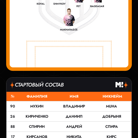
KOVAL
SHMYKOV
FET
BAGDASAR
MAKHARADZE
СТАРТОВЫЙ СОСТАВ
№
ФАМИЛИЯ
ИМЯ
НИКНЕЙМ
90
МУХИН
ВЛАДИМИР
MUHA
26
КИРИЧЕНКО
ДАНИИЛ
ДОБРЫНЯ
88
СПИРИН
АНДРЕЙ
СПИРА
17
КИРСАНОВ
НИКИТА
КИРС