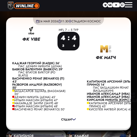
24 МАЯ 2026
11:30
СТАДИОН КОСМОС
MFL 7 – 5 ТУР
4
:
4
ФК VIBE
3
4
ФК МАТЧ
КАДЖАЯ ГЕОРГИЙ (KADJIK) 36’
ПАС ДЕМИН НИКИТА (ДЕМА)
БАБКОВ ВАЛЕНТИН (BABKOV) 39’
ПАС БЛАТОВ ВИКТОР (PO
BLATU)
ВАСИЧЕНКО РЕНАТ (RENAR1O) (П)
43’
КАПИТАНОВ АРСЕНИЙ (ЭЛЬ
РАЗБОРОВ АНДРЕЙ (RAZBOROV)
ПРИМО) 14’
50’
ПАС БАГДАШКИН РЕНАТ
(БАГДАШКИН)
БАГДАСАРОВ ЭДУАРД (BAGDASAR)
ИВАНОВ АЛЕКСАНДР (ИВА) 45’
20’
ИВАНОВ АЛЕКСАНДР (ИВА) 45’
ДЕМИН НИКИТА (ДЕМА) 45’
КИРСАНОВ НИКИТА (КИРС) (П) 5
ИЛЬИН МАКСИМ (ИЛЬИН) 47’
ГЛАВНЫЙ СУДЬЯ:
БЕРДНИКОВ ВИТАЛИЙ
МАХАРАДЗЕ ЗАУРИ (ЗАУР) 48’
КАПИТАНОВ АРСЕНИЙ (ЭЛЬ
ИЛЬИН МАКСИМ (ИЛЬИН) 48’
ПРИМО) 45’
ПОМОЩНИК СУДЬИ:
СТРОГАНОВ ДМИТРИЙ
ВАСИЧЕНКО РЕНАТ (RENAR1O) 50’
КИСЕЛЁВ МАТВЕЙ (КИСА) 47’
ПОМОЩНИК СУДЬИ:
ЗОБОВ МАКСИМ
СУДЬИ
РЕЗЕРВНЫЙ СУДЬЯ:
АПОНАСЕНКО ЮРИЙ
14’ КАПИТАНОВ
36’ КАДЖАЯ
39’ 