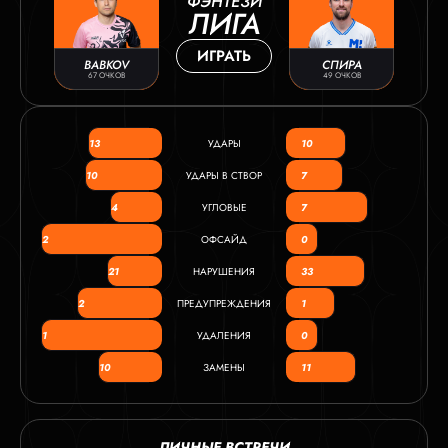
ФЭНТЕЗИ
ЛИГА
ИГРАТЬ
BABKOV
СПИРА
67 ОЧКОВ
49 ОЧКОВ
13
УДАРЫ
10
10
УДАРЫ В СТВОР
7
4
УГЛОВЫЕ
7
2
ОФСАЙД
0
21
НАРУШЕНИЯ
33
2
ПРЕДУПРЕЖДЕНИЯ
1
1
УДАЛЕНИЯ
0
10
ЗАМЕНЫ
11
ЛИЧНЫЕ ВСТРЕЧИ