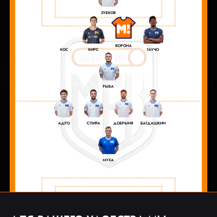
ЗУБКОВ
ВОРОНА
КИРС
КОС
ГАУЧО
РЫБА
АДРО
СПИРА
ДОБРЫНЯ
БАГДАШКИН
МУХА