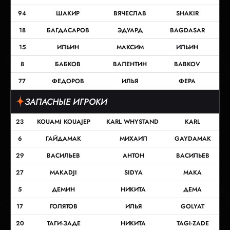
94
ШАКИР
ВЯЧЕСЛАВ
SHAKIR
18
БАГДАСАРОВ
ЭДУАРД
BAGDASAR
15
ИЛЬИН
МАКСИМ
ИЛЬИН
8
БАБКОВ
ВАЛЕНТИН
BABKOV
77
ФЕДОРОВ
ИЛЬЯ
ФЕРА
ЗАПАСНЫЕ ИГРОКИ
23
KOUAMI KOUAJEP
KARL WHYSTAND
KARL
6
ГАЙДАМАК
МИХАИЛ
GAYDAMAK
29
ВАСИЛЬЕВ
АНТОН
ВАСИЛЬЕВ
27
MAKADJI
SIDYA
MAKA
5
ДЕМИН
НИКИТА
ДЕМА
17
ГОЛЯТОВ
ИЛЬЯ
GOLYAT
20
ТАГИ-ЗАДЕ
НИКИТА
TAGI-ZADE