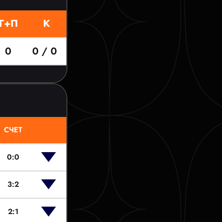
Г+П
К
0
0 / 0
СЧЕТ
0:0
3:2
2:1