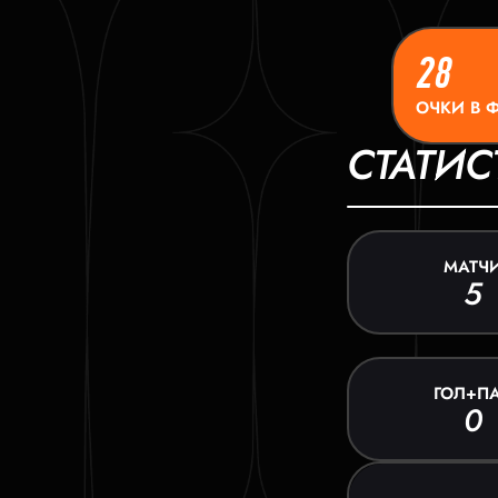
28
ОЧКИ В 
СТАТИС
МАТЧ
5
ГОЛ+П
0