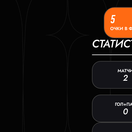
5
ОЧКИ В 
СТАТИС
МАТЧ
2
ГОЛ+П
0