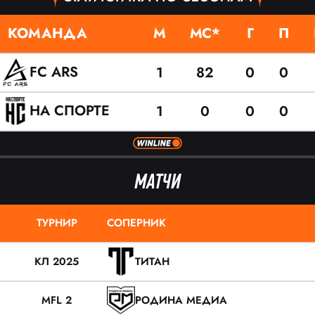
КОМАНДА
М
МС*
Г
П
FC ARS
1
82
0
0
НА СПОРТЕ
1
0
0
0
МАТЧИ
ТУРНИР
СОПЕРНИК
КЛ 2025
ТИТАН
MFL 2
РОДИНА МЕДИА