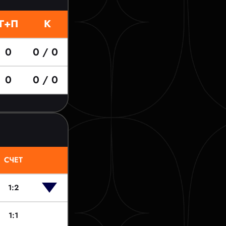
Г+П
К
0
0 / 0
0
0 / 0
СЧЕТ
1:2
1:1