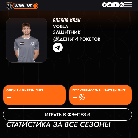
ВОБЛОВ ИВАН
VOBLA
ЗАЩИТНИК
ДЕНЬГИ РОКЕТОВ
ОЧКИ В ФЭНТЕЗИ ЛИГЕ
ПОПУЛЯРНОСТЬ В ФЭНТЕЗИ ЛИГЕ
–
– %
ИГРАТЬ В ФЭНТЕЗИ
СТАТИСТИКА ЗА ВСЕ СЕЗОНЫ