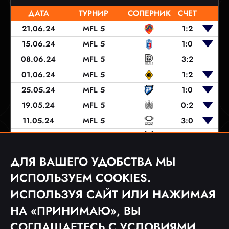
ДАТА
ТУРНИР
СОПЕРНИК
СЧЕТ
21.06.24
MFL 5
1:2
15.06.24
MFL 5
1:0
08.06.24
MFL 5
3:2
01.06.24
MFL 5
1:2
25.05.24
MFL 5
1:0
19.05.24
MFL 5
0:2
11.05.24
MFL 5
3:0
05.05.24
MFL 5
0:5
21.04.24
MFL 5
2:2
ДЛЯ ВАШЕГО УДОБСТВА МЫ
03.09.23
MFL 4
0:1
ИСПОЛЬЗУЕМ COOKIES.
ИСПОЛЬЗУЯ САЙТ ИЛИ НАЖИМАЯ
НА «ПРИНИМАЮ», ВЫ
1
2
3
СОГЛАШАЕТЕСЬ С
УСЛОВИЯМИ