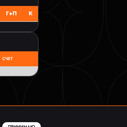
Г+П
К
СЧЕТ
ПРИНИМАЮ