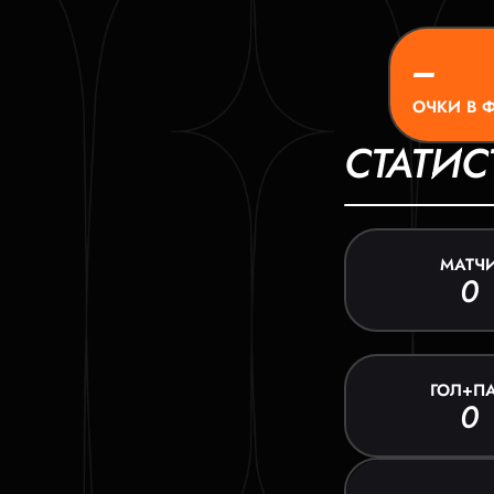
–
ОЧКИ В 
СТАТИС
МАТЧ
0
ГОЛ+П
0