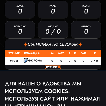
МАТЧИ
ГОЛЫ
ПАСЫ
0
0
0
ГОЛ+ПАС
ЖК / КК
МИНУТ*
0
0 / 0
0
СТАТИСТИКА ПО СЕЗОНАМ
ТУРНИР
КОМАНДА
М
МС*
Г
П
Г+П
К
ФК РОМА
MFL 2
0
0
0
0
0
0 / 0
МАТЧИ
ДЛЯ ВАШЕГО УДОБСТВА МЫ
ДАТА
ТУРНИР
СОПЕРНИК
СЧЕТ
ИСПОЛЬЗУЕМ COOKIES.
11.11.22
MFL 2
0:1
ИСПОЛЬЗУЯ САЙТ ИЛИ НАЖИМАЯ
21.10.22
MFL 2
2:5