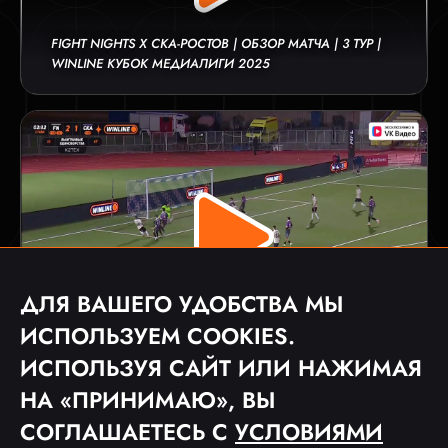
FIGHT NIGHTS X СКА-РОСТОВ | ОБЗОР МАТЧА | 3 ТУР |
WINLINE КУБОК МЕДИАЛИГИ 2025
ДЛЯ ВАШЕГО УДОБСТВА МЫ
ГОЛ 48’ (3:1), САНЬКОВ (FIGHT NIGHTS - СКА-РОСТОВ |
ИСПОЛЬЗУЕМ COOKIES.
ПРЕТЕНДЕНТЫ. 3 ТУР, КЛ 2025)
ИСПОЛЬЗУЯ САЙТ ИЛИ НАЖИМАЯ
НА «ПРИНИМАЮ», ВЫ
1
2
3
...
10
СОГЛАШАЕТЕСЬ С
УСЛОВИЯМИ