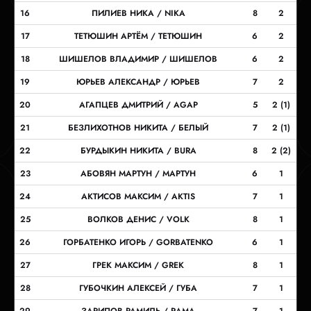
16
ПИЛИЕВ НИКА / NIKA
8
2
17
ТЕТЮШИН АРТЁМ / ТЕТЮШИН
6
2
18
ШИШЕЛОВ ВЛАДИМИР / ШИШЕЛОВ
6
2
19
ЮРЬЕВ АЛЕКСАНДР / ЮРЬЕВ
7
2
20
АГАПЦЕВ ДМИТРИЙ / AGAP
5
2 (1)
21
БЕЗЛИХОТНОВ НИКИТА / БЕЛЫЙ
7
2 (1)
22
БУРДЫКИН НИКИТА / BURA
8
2 (2)
23
АБОВЯН МАРТУН / МАРТУН
6
1
24
АКТИСОВ МАКСИМ / AKTIS
7
1
25
ВОЛКОВ ДЕНИС / VOLK
8
1
26
ГОРБАТЕНКО ИГОРЬ / GORBATENKO
6
1
27
ГРЕК МАКСИМ / GREK
8
1
28
ГУБОЧКИН АЛЕКСЕЙ / ГУБА
7
1
29
ЗАРИПОВ РАМИЛЬ / RAMA
7
1