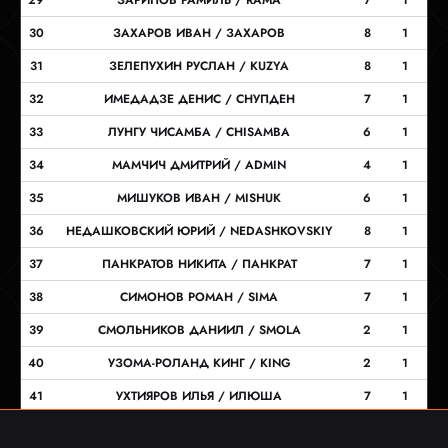
30
ЗАХАРОВ ИВАН / ЗАХАРОВ
8
1
31
ЗЕЛЕПУХИН РУСЛАН / KUZYA
8
1
32
ИМЕДАДЗЕ ДЕНИС / СНУПДЕН
7
1
33
ЛУНГУ ЧИСАМБА / CHISAMBA
6
1
34
МАМЧИЧ ДМИТРИЙ / ADMIN
4
1
35
МИШУКОВ ИВАН / MISHUK
6
1
36
НЕДАШКОВСКИЙ ЮРИЙ / NEDASHKOVSKIY
8
1
37
ПАНКРАТОВ НИКИТА / ПАНКРАТ
7
1
38
СИМОНОВ РОМАН / SIMA
7
1
39
СМОЛЬНИКОВ ДАНИИЛ / SMOLA
2
1
40
УЗОМА-РОЛАНД КИНГ / KING
2
1
41
УХТИЯРОВ ИЛЬЯ / ИЛЮША
7
1
42
ФАНДЕЕВ АНДРЕЙ / FAN
6
1