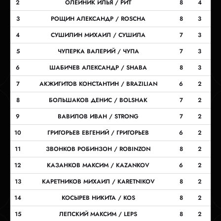
2
ОЛЕЙНИК ИЛЬЯ / РИТ
8
4
3
РОЩИН АЛЕКСАНДР / ROSCHA
8
3
4
СУШИЛИН МИХАИЛ / СУШИЛА
7
3
5
ЧУПЕРКА ВАЛЕРИЙ / ЧУПА
7
3
6
ШАБИЧЕВ АЛЕКСАНДР / SHABA
8
3
7
АКЖИГИТОВ КОНСТАНТИН / BRAZILIAN
6
2
8
БОЛЬШАКОВ ДЕНИС / BOLSHAK
7
2
9
ВАВИЛОВ ИВАН / STRONG
7
2
10
ГРИГОРЬЕВ ЕВГЕНИЙ / ГРИГОРЬЕВ
6
2
11
ЗВОНКОВ РОБИНЗОН / ROBINZON
8
2
12
КАЗАНКОВ МАКСИМ / KAZANKOV
6
2
13
КАРЕТНИКОВ МИХАИЛ / KARETNIKOV
8
2
14
КОСЫРЕВ НИКИТА / KOS
8
2
15
ЛЕПСКИЙ МАКСИМ / LEPS
8
2