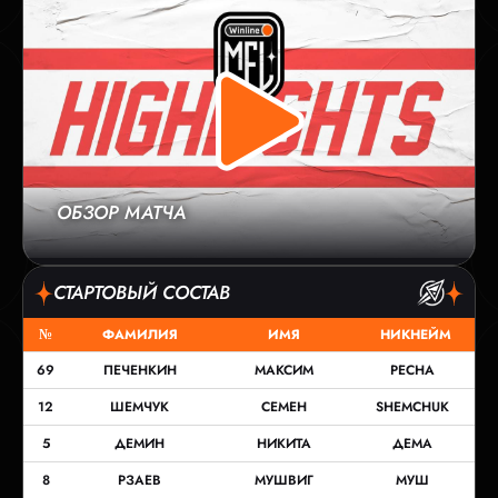
ОБЗОР МАТЧА
СТАРТОВЫЙ СОСТАВ
№
ФАМИЛИЯ
ИМЯ
НИКНЕЙМ
69
ПЕЧЕНКИН
МАКСИМ
PECHA
12
ШЕМЧУК
СЕМЕН
SHEMCHUK
5
ДЕМИН
НИКИТА
ДЕМА
8
РЗАЕВ
МУШВИГ
МУШ