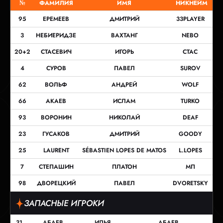
№
ФАМИЛИЯ
ИМЯ
НИКНЕЙМ
95
ЕРЕМЕЕВ
ДМИТРИЙ
33PLAYER
3
НЕБИЕРИДЗЕ
ВАХТАНГ
NEBO
20+2
СТАСЕВИЧ
ИГОРЬ
СТАС
4
СУРОВ
ПАВЕЛ
SUROV
62
ВОЛЬФ
АНДРЕЙ
WOLF
66
АКАЕВ
ИСЛАМ
TURKO
93
ВОРОНИН
НИКОЛАЙ
DEAF
23
ГУСАКОВ
ДМИТРИЙ
GOODY
25
LAURENT
SÉBASTIEN LOPES DE MATOS
L.LOPES
7
СТЕПАШИН
ПЛАТОН
МП
98
ДВОРЕЦКИЙ
ПАВЕЛ
DVORETSKY
ЗАПАСНЫЕ ИГРОКИ
31
АБАЕВ
ИЛЬЯ
АБАЕВ