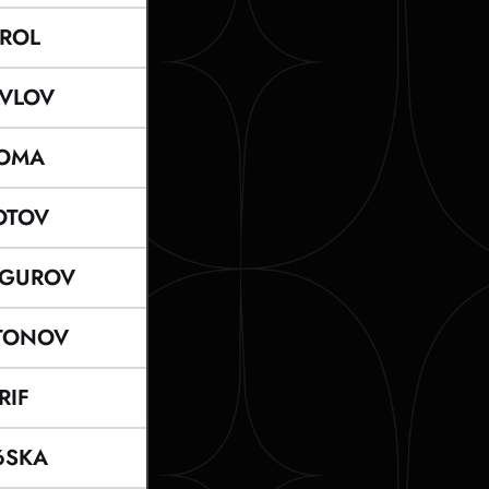
ROL
VLOV
OMA
OTOV
GUROV
TONOV
RIF
6SKA