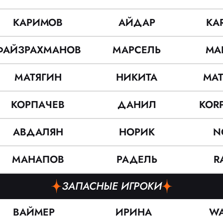
КАРИМОВ
АЙДАР
KA
ФАЙЗРАХМАНОВ
МАРСЕЛЬ
MA
МАТЯГИН
НИКИТА
MAT
КОРПАЧЕВ
ДАНИЛ
KOR
АВДАЛЯН
НОРИК
N
МАНАПОВ
РАДЕЛЬ
R
ЗАПАСНЫЕ ИГРОКИ
ВАЙМЕР
ИРИНА
WA