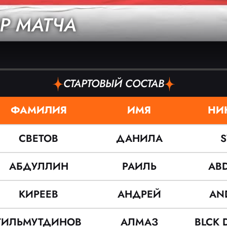
Р МАТЧА
СТАРТОВЫЙ СОСТАВ
ФАМИЛИЯ
ИМЯ
НИ
СВЕТОВ
ДАНИЛА
S
АБДУЛЛИН
РАИЛЬ
ABD
КИРЕЕВ
АНДРЕЙ
AN
ГИЛЬМУТДИНОВ
АЛМАЗ
BLCK 