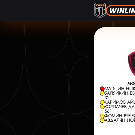
МФ
МАТЯГИН НИКИ
БАЛЯЙКИН ЕВГ
32’
КАРИМОВ АЙД
КОРПАЧЕВ ДА
56’
ФОМИН ВЯЧЕС
АВДАЛЯН НОРИ