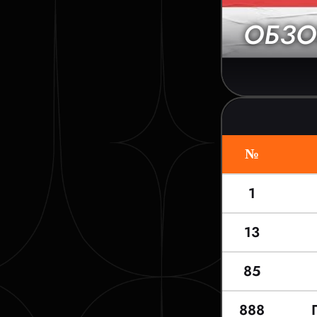
ОБЗО
№
1
13
85
888