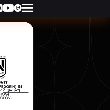
GHTS
EDORIN) 54’
ИЙ (BATIAY)
STOG)
KOPOV)