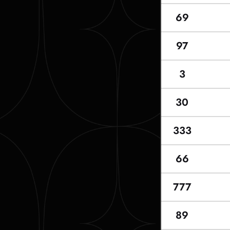
69
97
3
30
333
66
777
89