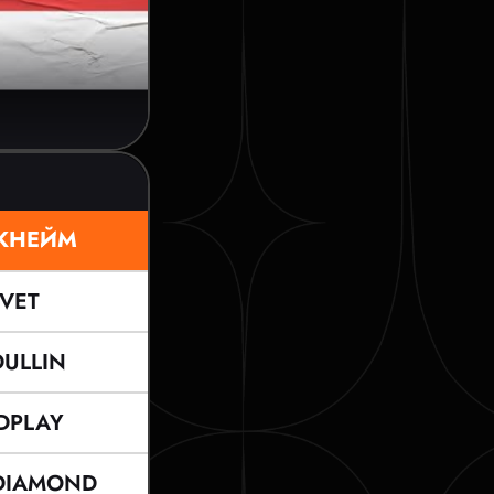
КНЕЙМ
VET
ULLIN
DPLAY
DIAMOND