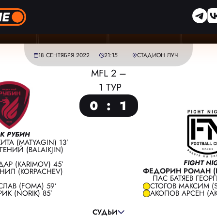
18 СЕНТЯБРЯ 2022
21:15
СТАДИОН ЛУЧ
MFL 2 –
1 ТУР
0
:
1
К РУБИН
ТА (MATYAGIN) 13’
ЕНИЙ (BALAIKJIN)
FIGHT NI
АР (KARIMOV) 45’
ФЕДОРИН РОМАН (F
НИЛ (KORPACHEV)
ПАС БАТЯЕВ ГЕОРГ
ГЛАВНЫЙ СУДЬЯ:
ЗОБОВ МАКСИМ
ЛАВ (FOMA) 59’
СТОГОВ МАКСИМ (
К (NORIK) 85’
АКОПОВ АРСЕН (A
ПОМОЩНИК СУДЬИ:
ТРОШИН СЕРГЕЙ
ПОМОЩНИК СУДЬИ:
СИЛОВАНОВ ВАДИМ
СУДЬИ
РЕЗЕРВНЫЙ СУДЬЯ:
МОРОЗ АЛЕКСАНДР