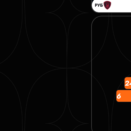
РУБ
2
6