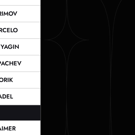
RIMOV
RCELO
YAGIN
PACHEV
ORIK
ADEL
IMER