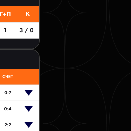
Г+П
К
1
3 / 0
СЧЕТ
0:7
0:4
2:2