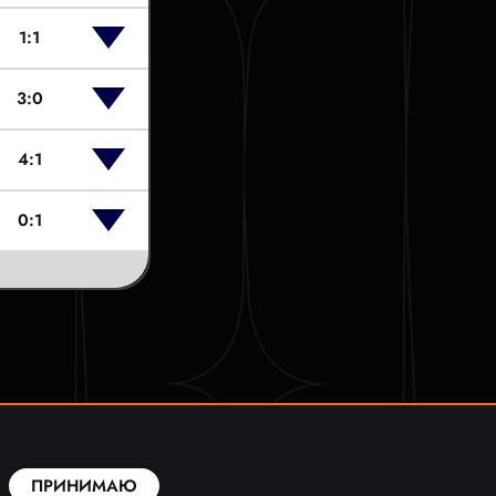
1:1
3:0
4:1
0:1
ПРИНИМАЮ