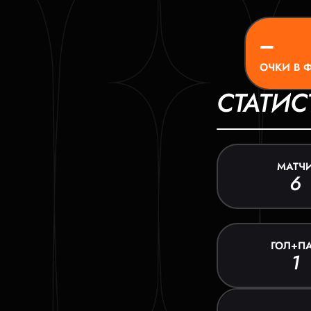
–
ОЧКИ В 
СТАТИС
МАТЧ
6
ГОЛ+П
1