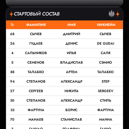
СТАРТОВЫЙ СОСТАВ
№
ФАМИЛИЯ
ИМЯ
НИКНЕЙМ
68
СЫЧЕВ
ДМИТРИЙ
СЫЧЕВ
26
ГУДАЕВ
ДЕНИС
DE GUDAI
4
САЛЬНИКОВ
ИЛЬЯ
САЛЯ
5
СЕМЕНОВ
ВЛАДИСЛАВ
СЭМИО
88
ТАЛАБКО
АРТЕМ
ТАЛАБКО
94
СТЕПАНОВ
АЛЕКСАНДР
STEP
27
СЕРГЕЕВ
НИКИТА
SERGEEV
30
СТЕПАНОВ
АЛЕКСАНДР
СТИЛЬ
33
ФАРТУНА
БОРИС
ФАРТУНА
70
МАНАЕВ
СТАНИСЛАВ
МАННА
3
ГАУЧАО
ГОДФРИД
ГАУЧО