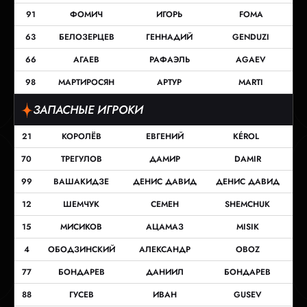
91
ФОМИЧ
ИГОРЬ
FOMA
63
БЕЛОЗЕРЦЕВ
ГЕННАДИЙ
GENDUZI
66
АГАЕВ
РАФАЭЛЬ
AGAEV
98
МАРТИРОСЯН
АРТУР
MARTI
ЗАПАСНЫЕ ИГРОКИ
21
КОРОЛЁВ
ЕВГЕНИЙ
KÉROL
70
ТРЕГУЛОВ
ДАМИР
DAMIR
99
ВАШАКИДЗЕ
ДЕНИС ДАВИД
ДЕНИС ДАВИД
12
ШЕМЧУК
СЕМЕН
SHEMCHUK
15
МИСИКОВ
АЦАМАЗ
MISIK
4
ОБОДЗИНСКИЙ
АЛЕКСАНДР
OBOZ
77
БОНДАРЕВ
ДАНИИЛ
БОНДАРЕВ
88
ГУСЕВ
ИВАН
GUSEV