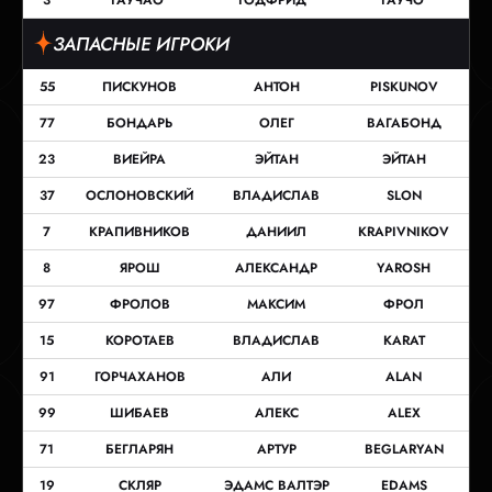
ЗАПАСНЫЕ ИГРОКИ
55
ПИСКУНОВ
АНТОН
PISKUNOV
77
БОНДАРЬ
ОЛЕГ
ВАГАБОНД
23
ВИЕЙРА
ЭЙТАН
ЭЙТАН
37
ОСЛОНОВСКИЙ
ВЛАДИСЛАВ
SLON
7
КРАПИВНИКОВ
ДАНИИЛ
KRAPIVNIKOV
8
ЯРОШ
АЛЕКСАНДР
YAROSH
97
ФРОЛОВ
МАКСИМ
ФРОЛ
15
КОРОТАЕВ
ВЛАДИСЛАВ
KARAT
91
ГОРЧАХАНОВ
АЛИ
ALAN
99
ШИБАЕВ
АЛЕКС
ALEX
71
БЕГЛАРЯН
АРТУР
BEGLARYAN
19
СКЛЯР
ЭДАМС ВАЛТЭР
EDAMS