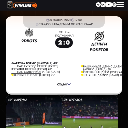
30 НОЯБРЯ 2022
19:00
СТАДИОН АКАДЕМИИ ФК КРАСНОДАР
MFL 2 –
ПОЛУФИНАЛ
2DROTS
2
:
0
ДЕНЬГИ
РОКЕТОВ
ФАРТУНА БОРИС (ФАРТУНА) 49’
ПАС КУТУЗОВ СЕРГЕЙ (КУТУЗ)
ВАШАКИДЗЕ ДЕНИС ДАВИД
ГЛАВНЫЙ СУДЬЯ:
ФИЛИМОНОВ АЛЕКСАНДР
КУТУЗОВ СЕРГЕЙ (КУТУЗ) 78’
(ДЕНИС ДАВИД) 58’
ПАС САЛЬНИКОВ ИЛЬЯ (САЛЯ)
ОВЕЧКИН АНДРЕЙ (OVE) 94’
ПОМОЩНИК СУДЬИ:
ЧАЛИЙ АНДРЕЙ
КОРШУНОВ ИВАН (KORSH) 92’
ТРЕГУЛОВ ДАМИР (DAMIR) 101’
ПОМОЩНИК СУДЬИ:
ПУПЫКИН ИВАН
СУДЬИ
РЕЗЕРВНЫЙ СУДЬЯ:
АПОНАСЕНКО ЮРИЙ
49’ ФАРТУНА
78’ КУТУЗОВ