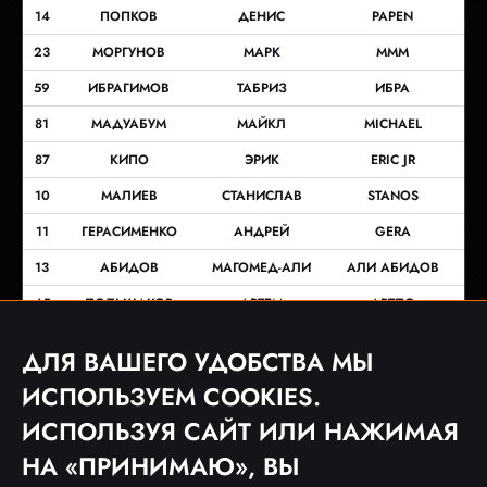
14
ПОПКОВ
ДЕНИС
PAPEN
23
МОРГУНОВ
МАРК
МММ
59
ИБРАГИМОВ
ТАБРИЗ
ИБРА
81
МАДУАБУМ
МАЙКЛ
MICHAEL
87
КИПО
ЭРИК
ERIC JR
10
МАЛИЕВ
СТАНИСЛАВ
STANOS
11
ГЕРАСИМЕНКО
АНДРЕЙ
GERA
13
АБИДОВ
МАГОМЕД-АЛИ
АЛИ АБИДОВ
45
ПОЛЬШАКОВ
АРТЕМ
АРТПО
71
БАДАЕВ
ДЕНИС
BADAEV
ДЛЯ ВАШЕГО УДОБСТВА МЫ
9
АКИО
ДЕННИС
ДЕННИС
ИСПОЛЬЗУЕМ COOKIES.
ИСПОЛЬЗУЯ САЙТ ИЛИ НАЖИМАЯ
НА «ПРИНИМАЮ», ВЫ