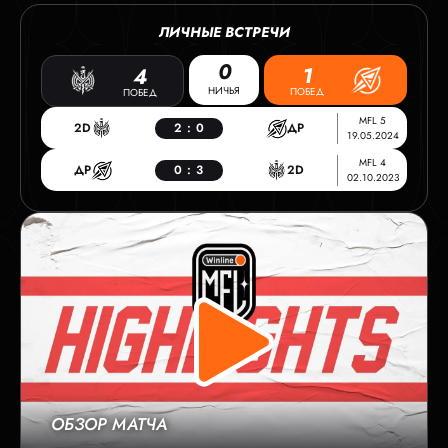
ЛИЧНЫЕ ВСТРЕЧИ
0
1
4
НИЧЬЯ
ПОБЕД
ПОБЕД
MFL 5
2D
2
:
0
ДР
19.05.2024
MFL 4
ДР
0
:
3
2D
02.10.2023
ОБЗОР МАТЧА