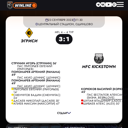
23 СЕНТЯБРЯ 2023
11:30
ЦЕНТРАЛЬНЫЙ СТАДИОН, ОДИНЦОВО
MFL 4 – 4 ТУР
3
:
1
ЭГРИСИ
СТРУНИН ИГОРЬ (СТРУНИН) 36’
MFC KICKSTOWN
ПАС ГРИГОРЬЕВ ЕВГЕНИЙ
(ГРИГОРЬЕВ)
ПОНОМАРЕВ АРТЕМИЙ (PANAMA)
49’
ПАС АКИО ДЕННИС (ДЕННИС)
ПОНОМАРЕВ АРТЕМИЙ (PANAMA)
49’
ПАС АКИО ДЕННИС (ДЕННИС)
КОРЮКОВ ВАСИЛИЙ (КОРЮКОВ
ГРИГОРЬЕВ ЕВГЕНИЙ (ГРИГОРЬЕВ)
45’
14’
ПАС БЕСПАЛОВ АЛЕКСАНДР
СМЕНЧУГОВ ВАДИМ (СМЕНЧУГАС)
ГЛАВНЫЙ СУДЬЯ:
ТРИШИН ИЛЬЯ
(SASHA_BESPALOVE)
24’
ДАСАЕВ НИКОЛАЙ (ДАСАЕВ) 30’
ШУЛАЯ ВЛАДИМИР (LADO) 49’
ПОМОЩНИК СУДЬИ:
ГРОНСКИЙ АЛЕКСЕЙ
АЛИЕВ МАКСИМ (МАКСОРЛИ) 47’
ШИБАЕВ АЛЕКС (ALEX) 50’
ПОМОЩНИК СУДЬИ:
ЗОБОВА НИНА
СУДЬИ
РЕЗЕРВНЫЙ СУДЬЯ:
ЖИЛИНСКИЙ ДМИТРИЙ