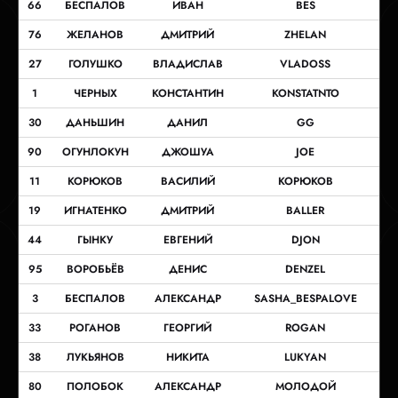
66
БЕСПАЛОВ
ИВАН
BES
76
ЖЕЛАНОВ
ДМИТРИЙ
ZHELAN
27
ГОЛУШКО
ВЛАДИСЛАВ
VLADOSS
1
ЧЕРНЫХ
КОНСТАНТИН
KONSTATNTO
30
ДАНЬШИН
ДАНИЛ
GG
90
ОГУНЛОКУН
ДЖОШУА
JOE
11
КОРЮКОВ
ВАСИЛИЙ
КОРЮКОВ
19
ИГНАТЕНКО
ДМИТРИЙ
BALLER
44
ГЫНКУ
ЕВГЕНИЙ
DJON
95
ВОРОБЬЁВ
ДЕНИС
DENZEL
3
БЕСПАЛОВ
АЛЕКСАНДР
SASHA_BESPALOVE
33
РОГАНОВ
ГЕОРГИЙ
ROGAN
38
ЛУКЬЯНОВ
НИКИТА
LUKYAN
80
ПОЛОБОК
АЛЕКСАНДР
МОЛОДОЙ