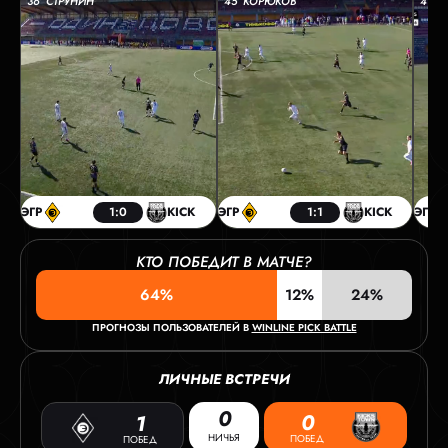
36’ СТРУНИН
45’ КОРЮКОВ
49’ 
ЭГР
1:0
KICK
ЭГР
1:1
KICK
ЭГР
КТО ПОБЕДИТ В МАТЧЕ?
64%
12%
24%
ПРОГНОЗЫ ПОЛЬЗОВАТЕЛЕЙ В
WINLINE PICK BATTLE
ЛИЧНЫЕ ВСТРЕЧИ
0
0
1
НИЧЬЯ
ПОБЕД
ПОБЕД