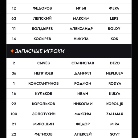
12
ФЕДОРОВ
ИЛЬЯ
ФЕРА
63
ЛЕПСКИЙ
МАКСИМ
LEPS
11
БОЛДЫРЕВ
АЛЕКСАНДР
BOLDY
14
КОСЫРЕВ
НИКИТА
KOS
ЗАПАСНЫЕ ИГРОКИ
2
СЫЧЁВ
СТАНИСЛАВ
DEZO
36
НЕПЛЮЕВ
ДАНИИЛ
NEPLIUEV
1
КОНСТАНТИНОВ
РОДИОН
RODYA
16
КУЛЬКОВ
ИВАН
KULYA
92
КОРОЛЬКОВ
НИКОЛАЙ
KOROL JR
100
ЗОЛОТУХИН
МАКСИМ
ZALLMAX
21
МИРОШИН
ФЕДОР
MIRA
22
ФЕТИСОВ
АЛЕКСЕЙ
SOVT