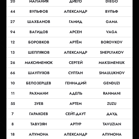
20
МАЛАНИЯ
ДИЕГО
DIEGO
44
ВУЛЬФОВ
АЛЕКСАНДР
ВУЛЬФ
27
ШАХБАНОВ
ГАМИД
GAMA
94
ВАГИДОВ
АРСЕН
VAGA
12
БОРОВКОВ
АРТЁМ
BOROVKOV
13
ШЕПЛЯКОВ
АЛЕКСАНДР
SHEPLYAKOV
26
МАКСИМЕНЮК
СЕРГЕЙ
MAKSIMENIUK
66
ШАУЛУХОВ
СУЛТАН
SHAULUKHOV
10
БЕЛОЗЕРЦЕВ
ГЕННАДИЙ
GENDUZI
11
РАХМАНИ
АДЕЛЬ
RAHMANI
55
ЗУЕВ
АРТЕМ
ZUZU
7
ГАРАКОЕВ
СЕЙТ-ДАУТ
ДАУД
8
ТАВУЗЯН
АРТУР
TAVUZIAN
18
АЛУМОНА
АЛЕКСАНДР
АЛУМОНА