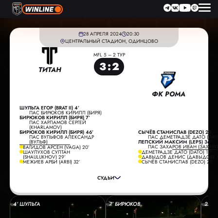
28 АПРЕЛЯ 2024
20:30
ЦЕНТРАЛЬНЫЙ СТАДИОН, ОДИНЦОВО
MFL 5 – 2 ТУР
3
:
2
ТИТАН
ФК РОМА
ШУЛЬГА ЕГОР (BRAT II) 4’
ПАС БИРЮКОВ КИРИЛЛ (БИРЯ)
БИРЮКОВ КИРИЛЛ (БИРЯ) 7’
ПАС ХАРЛАМОВ СЕРГЕЙ
(KHARLAMOV)
БИРЮКОВ КИРИЛЛ (БИРЯ) 46’
СЫЧЁВ СТАНИСЛАВ (DEZO) 25’
ПАС ВУЛЬФОВ АЛЕКСАНДР
ПАС ДЕМЕТРАДЗЕ ДАТО (DAT
(ВУЛЬФ)
ЛЕПСКИЙ МАКСИМ (LEPS) 36’
ПАС ЗАХАРОВ ИВАН (ЗАХАРО
ВАГИДОВ АРСЕН (VAGA) 20’
ГЛАВНЫЙ СУДЬЯ:
ВОРОБЬЕВ ВЛАДИМИР
ШАУЛУХОВ СУЛТАН
ДЕМЕТРАДЗЕ ДАТО (DATO) 12’
(SHAULUKHOV) 29’
ДАВЫДОВ ДЕНИС (ДАВЫДОВ) 1
ПОМОЩНИК СУДЬИ:
БРАГИН ВАДИМ
МЕЖИЕВ АРБИ (ARBI) 32’
СЫЧЁВ СТАНИСЛАВ (DEZO) 25’
ПОМОЩНИК СУДЬИ:
ЖИЛИНСКИЙ ДМИТРИЙ
СУДЬИ
РЕЗЕРВНЫЙ СУДЬЯ:
ЗОБОВ МАКСИМ
4’ ШУЛЬГА
7’ БИРЮКОВ
25’ 