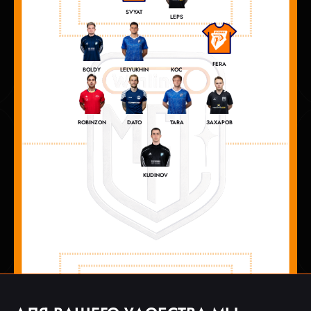
SVYAT
LEPS
FERA
КОС
BOLDY
LELYUKHIN
DATO
ЗАХАРОВ
ROBINZON
TARA
KUDINOV