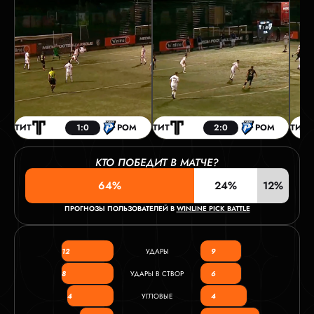
ТИТ
1:0
РОМ
ТИТ
2:0
РОМ
ТИТ
КТО ПОБЕДИТ В МАТЧЕ?
64%
24%
12%
ПРОГНОЗЫ ПОЛЬЗОВАТЕЛЕЙ В
WINLINE PICK BATTLE
12
УДАРЫ
9
8
УДАРЫ В СТВОР
6
4
УГЛОВЫЕ
4