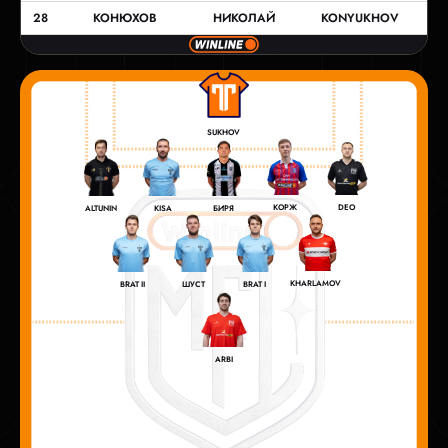
28
КОНЮХОВ
НИКОЛАЙ
KONYUKHOV
SUKHOV
КОРЖ
DEO
ALTUNIN
KISA
БИРЯ
KHARLAMOV
BRAT II
ШУСТ
BRAT I
ARBI