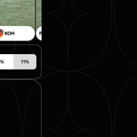
КОН
РОМ
4:0
КОН
3%
11%