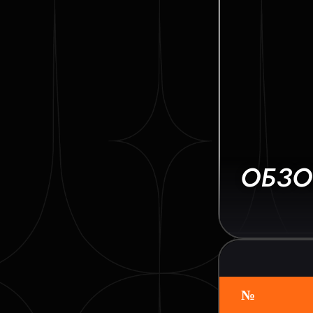
ОБЗО
№