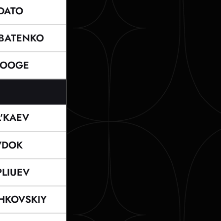
DATO
BATENKO
OOGE
'KAEV
VDOK
LIUEV
HKOVSKIY