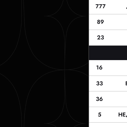
777
89
23
16
33
36
5
НЕ