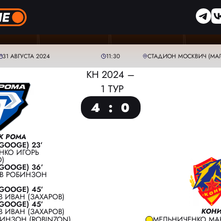
31 АВГУСТА 2024
11:30
СТАДИОН МОСКВИЧ (МА
КН 2024 –
1 ТУР
4
:
0
К РОМА
GOOGE) 23’
ЕНКО ИГОРЬ
O)
GOOGE) 36’
В РОБИНЗОН
GOOGE) 45’
В ИВАН (ЗАХАРОВ)
GOOGE) 45’
В ИВАН (ЗАХАРОВ)
КОН
ИНЗОН (ROBINZON)
МЕЛЬНИЧЕНКО МАК