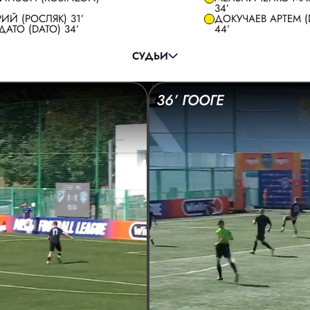
34’
ГЛАВНЫЙ СУДЬЯ:
ВОРОБЬЕВ ВЛАДИМИР
ИЙ (РОСЛЯК) 31’
ДОКУЧАЕВ АРТЕМ 
АТО (DATO) 34’
44’
ПОМОЩНИК СУДЬИ:
РАКОВСКИЙ АЛЕКСАНДР
ПОМОЩНИК СУДЬИ:
КОПЫЛОВ АЛЕКСЕЙ
СУДЬИ
РЕЗЕРВНЫЙ СУДЬЯ:
ЖИЛИНСКИЙ ДМИТРИЙ
36’ ГООГЕ