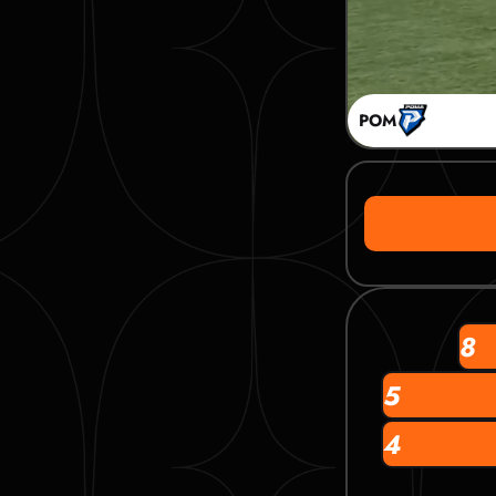
РОМ
8
5
4