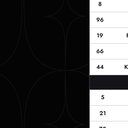
8
96
19
66
44
5
21