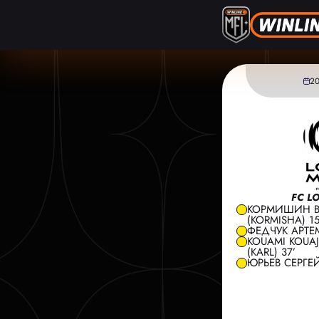
2
FC L
КОРМИШИН 
(KORMISHA) 15
ФЕДЧУК АРТЕМ
KOUAMI KOUA
(KARL) 37’
ЮРЬЕВ СЕРГЕЙ