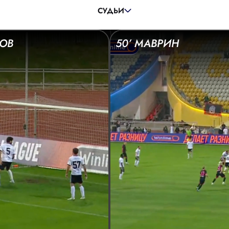
ПОМОЩНИК СУДЬИ:
СЕМЕНОВ ВЯЧЕСЛАВ
СУДЬИ
РЕЗЕРВНЫЙ СУДЬЯ:
АПОНАСЕНКО ЮРИЙ
КОВ
50’ МАВРИН