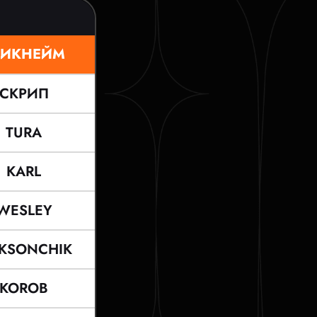
ИКНЕЙМ
СКРИП
TURA
KARL
WESLEY
KSONCHIK
KOROB