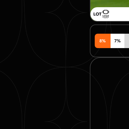
LOT
8%
7%