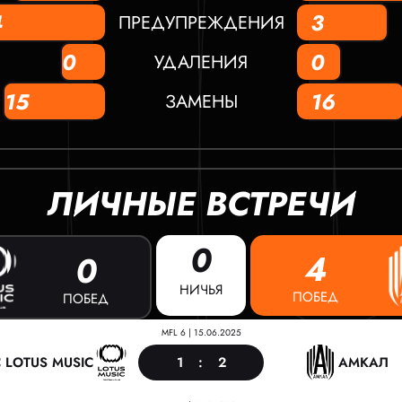
4
3
ПРЕДУПРЕЖДЕНИЯ
0
0
УДАЛЕНИЯ
15
16
ЗАМЕНЫ
ЛИЧНЫЕ ВСТРЕЧИ
0
4
0
НИЧЬЯ
ПОБЕД
ПОБЕД
MFL 6
|
15.06.2025
1
:
2
C LOTUS MUSIC
АМКАЛ