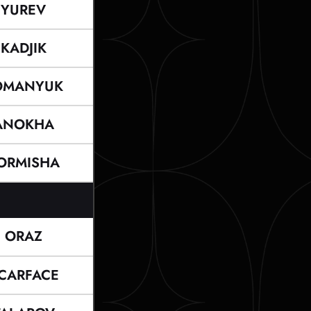
YUREV
KADJIK
OMANYUK
ANOKHA
ORMISHA
ORAZ
CARFACE