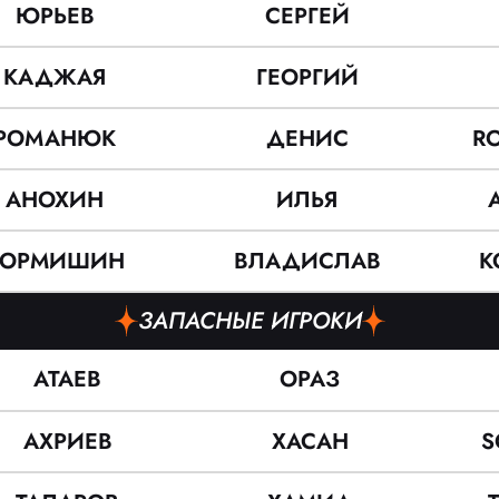
ЮРЬЕВ
СЕРГЕЙ
КАДЖАЯ
ГЕОРГИЙ
РОМАНЮК
ДЕНИС
R
АНОХИН
ИЛЬЯ
КОРМИШИН
ВЛАДИСЛАВ
K
ЗАПАСНЫЕ ИГРОКИ
АТАЕВ
ОРАЗ
АХРИЕВ
ХАСАН
S