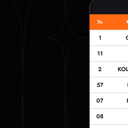
№
1
11
2
KO
57
07
08