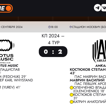
0 СЕНТЯБРЯ 2024
18:00
СТАДИОН МОСКВИЧ (БО
КЛ 2024 –
4 ТУР
0
:
2
OTUS MUSIC
АМКА
ВЛАДИСЛАВ
КОСТЮКОВ СТЕПАН
’
43’
 (FEDCHUK) 29’
ПАС МАВРИН ВАС
JEP KARL WHYSTAND
МАВРИН ВАСИЛИЙ (
ПАС ЛЕВШУК АРСЕ
 (YUREV) 41’
ОЛЕНЧЕНКО ВЛАД
(OLENCHENKO) 18’
КОСТЮКОВ СТЕПАН
ГЛАВНЫЙ СУДЬЯ:
ФИЛИМОНОВ АЛЕКСАНДР
31’
КАТРИЧ АНАТОЛИЙ 
ПОМОЩНИК СУДЬИ:
КОПЫЛОВ АЛЕКСЕЙ