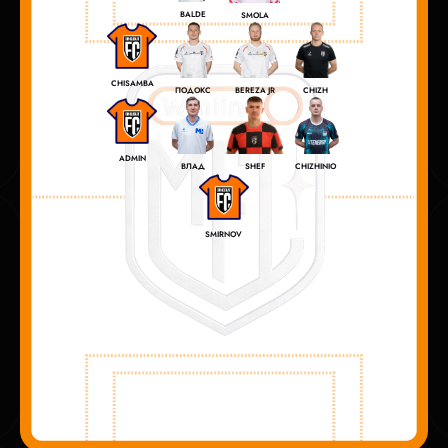
BALDE
SMOLA
CHISAMBA
CHIZH
ПОДОКС
BEREZA JR
ADMIN
ВЛАД
CHIZHINIO
SHEF
SMIRNOV