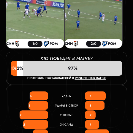
СИН
1:0
РОМ
СИН
2:0
РОМ
КТО ПОБЕДИТ В МАТЧЕ?
1%
2%
97%
ПРОГНОЗЫ ПОЛЬЗОВАТЕЛЕЙ В
WINLINE PICK BATTLE
6
УДАРЫ
7
3
УДАРЫ В СТВОР
3
7
УГЛОВЫЕ
2
2
ОФСАЙД
1