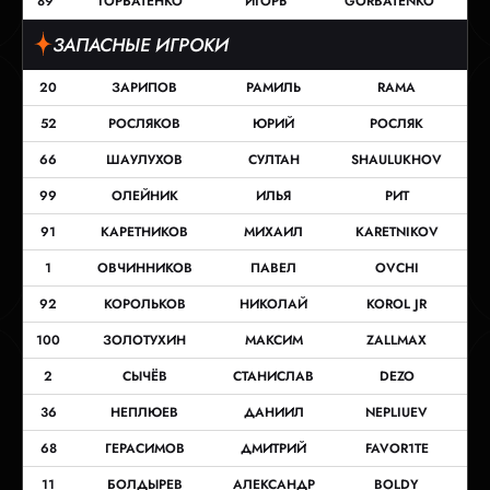
89
ГОРБАТЕНКО
ИГОРЬ
GORBATENKO
ЗАПАСНЫЕ ИГРОКИ
20
ЗАРИПОВ
РАМИЛЬ
RAMA
52
РОСЛЯКОВ
ЮРИЙ
РОСЛЯК
66
ШАУЛУХОВ
СУЛТАН
SHAULUKHOV
99
ОЛЕЙНИК
ИЛЬЯ
РИТ
91
КАРЕТНИКОВ
МИХАИЛ
KARETNIKOV
1
ОВЧИННИКОВ
ПАВЕЛ
OVCHI
92
КОРОЛЬКОВ
НИКОЛАЙ
KOROL JR
100
ЗОЛОТУХИН
МАКСИМ
ZALLMAX
2
СЫЧЁВ
СТАНИСЛАВ
DEZO
36
НЕПЛЮЕВ
ДАНИИЛ
NEPLIUEV
68
ГЕРАСИМОВ
ДМИТРИЙ
FAVOR1TE
11
БОЛДЫРЕВ
АЛЕКСАНДР
BOLDY