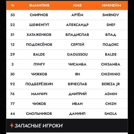
№
ФАМИЛИЯ
ИМЯ
НИКНЕЙМ
53
СМИРНОВ
АРТЁМ
SMIRNOV
22
ШЕФЕНГУТ
АЛЕКСАНДР
SHEF
51
ХАТАЖЕНКОВ
ВЛАДИСЛАВ
ВЛАД
12
ПОДОКСЁНОВ
СЕРГЕЙ
ПОДОКС
29
BALDE
GAOUSSOU
BALDE
3
ЛУНГУ
ЧИСАМБА
CHISAMBA
30
ЧИЖКОВ
ЯН
CHIZHINIO
92
ПОДБЕРЁЗКИН
ВЯЧЕСЛАВ
BEREZA JR
76
МАМЧИЧ
ДМИТРИЙ
ADMIN
77
ЧИЖОВ
ИВАН
CHIZH
44
СМОЛЬНИКОВ
ДАНИИЛ
SMOLA
ЗАПАСНЫЕ ИГРОКИ