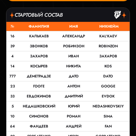
СТАРТОВЫЙ СОСТАВ
№
ФАМИЛИЯ
ИМЯ
НИКНЕЙМ
16
КАЛЬКАЕВ
АЛЕКСАНДР
KAL'KAEV
39
ЗВОНКОВ
РОБИНЗОН
ROBINZON
4
ЗАХАРОВ
ИВАН
ЗАХАРОВ
14
КОСЫРЕВ
НИКИТА
KOS
777
ДЕМЕТРАДЗЕ
ДАТО
DATO
23
ГООГЕ
АНТОН
GOOGE
33
ЕВДОКИМОВ
ДМИТРИЙ
EVDOK
5
НЕДАШКОВСКИЙ
ЮРИЙ
NEDASHKOVSKIY
10
СИМОНОВ
РОМАН
SIMA
64
ФАНДЕЕВ
АНДРЕЙ
FAN