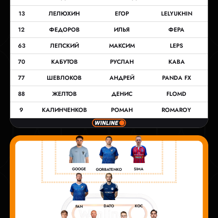
13
ЛЕЛЮХИН
ЕГОР
LELYUKHIN
12
ФЕДОРОВ
ИЛЬЯ
ФЕРА
63
ЛЕПСКИЙ
МАКСИМ
LEPS
70
КАБУТОВ
РУСЛАН
KABA
77
ШЕВЛОКОВ
АНДРЕЙ
PANDA FX
88
ЖЕЛТОВ
ДЕНИС
FLOMD
9
КАЛИНЧЕНКОВ
РОМАН
ROMAROY
GOOGE
SIMA
GORBATENKO
DATO
КОС
FAN