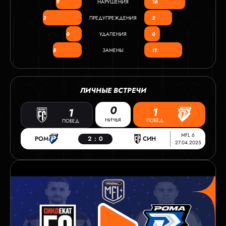
9
НАРУШЕНИЯ
16
3
ПРЕДУПРЕЖДЕНИЯ
2
0
УДАЛЕНИЯ
0
8
ЗАМЕНЫ
11
ЛИЧНЫЕ ВСТРЕЧИ
0
1
1
НИЧЬЯ
ПОБЕД
ПОБЕД
MFL 6
РОМ
2
:
0
СИН
27.04.2025