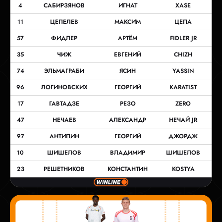
4
САБИРЗЯНОВ
ИГНАТ
XASE
11
ЦЕПЕЛЕВ
МАКСИМ
ЦЕПА
57
ФИДЛЕР
АРТЁМ
FIDLER JR
35
ЧИЖ
ЕВГЕНИЙ
CHIZH
74
ЭЛЬМАГРАБИ
ЯСИН
YASSIN
96
ЛОГИНОВСКИХ
ГЕОРГИЙ
KARATIST
17
ГАВТАДЗЕ
РЕЗО
ZERO
47
НЕЧАЕВ
АЛЕКСАНДР
НЕЧАЙ JR
97
АНТИПИН
ГЕОРГИЙ
ДЖОРДЖ
10
ШИШЕЛОВ
ВЛАДИМИР
ШИШЕЛОВ
23
РЕШЕТНИКОВ
КОНСТАНТИН
KOSTYA