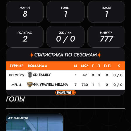
МАТЧИ
ГОЛЫ
ПАСЫ
8
1
1
ГОЛ+ПАС
ЖК / КК
МИНУТ*
2
0 / 0
777
СТАТИСТИКА ПО СЕЗОНАМ
ТУРНИР
КОМАНДА
М
МС*
Г
П
Г+П
К
SD FAMILY
КЛ 2025
1
47
0
0
0
0 / 0
ФК УРАЛЕЦ МЕДИА
MFL 4
7
730
1
1
2
0 / 0
ГОЛЫ
43’ ФАТИХОВ