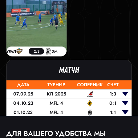
УРАЛ
2:3
DM
МАТЧИ
ДАТА
ТУРНИР
СОПЕРНИК
СЧЕТ
07.09.25
КЛ 2025
1:3
04.10.23
MFL 4
0:1
01.10.23
MFL 4
1:1
24.09.23
MFL 4
3:0
17.09.23
MFL 4
0:0
ДЛЯ ВАШЕГО УДОБСТВА МЫ