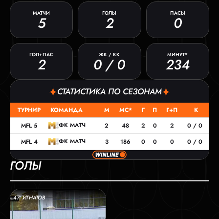
МАТЧИ
ГОЛЫ
ПАСЫ
5
2
0
ГОЛ+ПАС
ЖК / КК
МИНУТ*
2
0 / 0
234
СТАТИСТИКА ПО СЕЗОНАМ
ТУРНИР
КОМАНДА
М
МС*
Г
П
Г+П
К
ФК МАТЧ
MFL 5
2
48
2
0
2
0 / 0
ФК МАТЧ
MFL 4
3
186
0
0
0
0 / 0
ГОЛЫ
47’ ИГНАТОВ