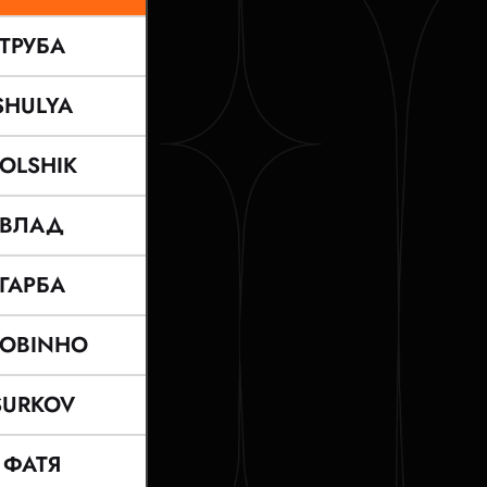
ТРУБА
SHULYA
OLSHIK
ВЛАД
ГАРБА
LOBINHO
SURKOV
ФАТЯ