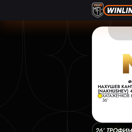
Ф
НАХУШЕВ КАН
(NAKHUSHEV) 
ХАТАЖЕНКОВ 
36’
26’ ТРОФИ