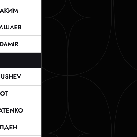
АКИМ
ТАШАЕВ
DAMIR
USHEV
ОТ
ATENKO
ПДЕН