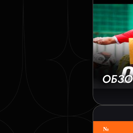
ОБЗО
№