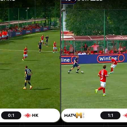
0:1
НК
МАТЧ
1:1