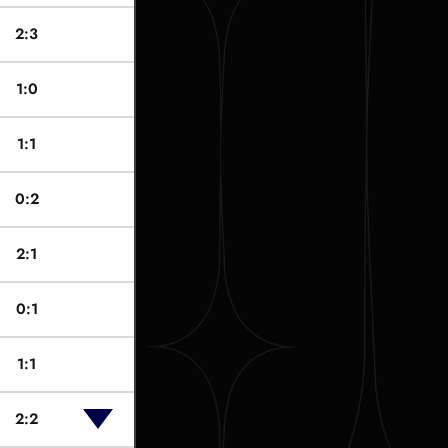
2:3
1:0
1:1
0:2
2:1
0:1
1:1
2:2