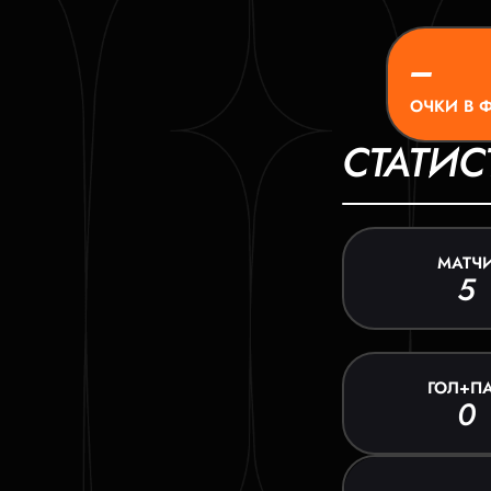
–
ОЧКИ В 
СТАТИС
МАТЧ
5
ГОЛ+П
0