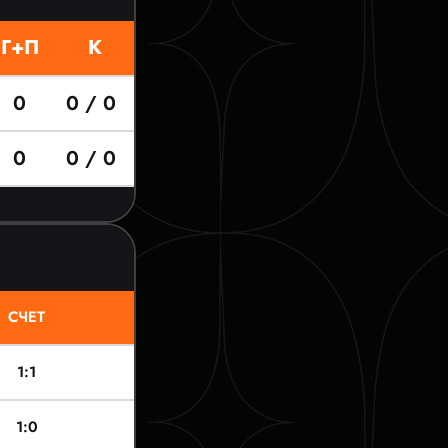
Г+П
К
0
0 / 0
0
0 / 0
СЧЕТ
1:1
1:0