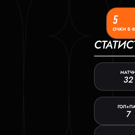
5
ОЧКИ В 
СТАТИС
МАТЧ
32
ГОЛ+П
7