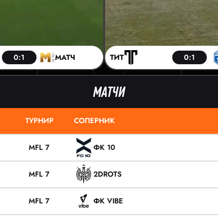
0:1
МАТЧ
ТИТ
0:1
МАТЧИ
ТУРНИР
СОПЕРНИК
MFL 7
ФК 10
MFL 7
2DROTS
MFL 7
ФК VIBE