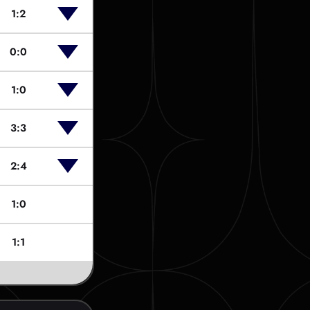
1:2
0:0
1:0
3:3
2:4
1:0
1:1