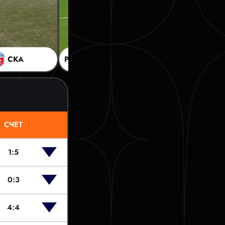
СКА
РМ
3:1
BUS
СЧЕТ
1:5
0:3
4:4