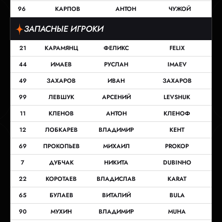
96
КАРПОВ
АНТОН
ЧУЖОЙ
ЗАПАСНЫЕ ИГРОКИ
21
КАРАМЯНЦ
ФЕЛИКС
FELIX
44
ИМАЕВ
РУСЛАН
IMAEV
49
ЗАХАРОВ
ИВАН
ЗАХАРОВ
99
ЛЕВШУК
АРСЕНИЙ
LEVSHUK
11
КЛЕНОВ
АНТОН
КЛЕНОФ
12
ЛОБКАРЕВ
ВЛАДИМИР
КЕНТ
69
ПРОКОПЬЕВ
МИХАИЛ
PROKOP
7
ДУБЧАК
НИКИТА
DUBINHO
22
КОРОТАЕВ
ВЛАДИСЛАВ
KARAT
65
БУЛАЕВ
ВИТАЛИЙ
BULA
90
МУХИН
ВЛАДИМИР
MUHA