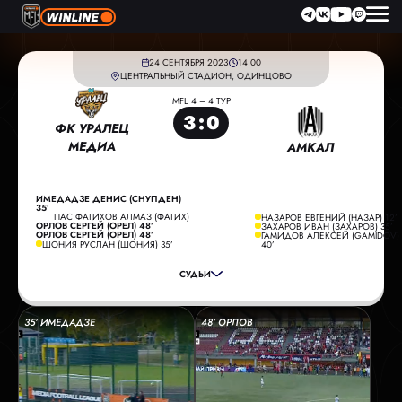
24 СЕНТЯБРЯ 2023
14:00
ЦЕНТРАЛЬНЫЙ СТАДИОН, ОДИНЦОВО
MFL 4 – 4 ТУР
3
:
0
ФК УРАЛЕЦ
МЕДИА
АМКАЛ
ИМЕДАДЗЕ ДЕНИС (СНУПДЕН)
35’
ПАС ФАТИХОВ АЛМАЗ (ФАТИХ)
НАЗАРОВ ЕВГЕНИЙ (НАЗАР) 12’
ГЛАВНЫЙ СУДЬЯ:
ФИЛИМОНОВ АЛЕКСАНДР
ОРЛОВ СЕРГЕЙ (ОРЕЛ) 48’
ЗАХАРОВ ИВАН (ЗАХАРОВ) 35’
ОРЛОВ СЕРГЕЙ (ОРЕЛ) 48’
ГАМИДОВ АЛЕКСЕЙ (GAMIDOV)
ПОМОЩНИК СУДЬИ:
СОБОЛЕВ МАКСИМ
ШОНИЯ РУСЛАН (ШОНИЯ) 35’
40’
ПОМОЩНИК СУДЬИ:
БРАГИН ВАДИМ
СУДЬИ
РЕЗЕРВНЫЙ СУДЬЯ:
ЖИЛИНСКИЙ ДМИТРИЙ
35’ ИМЕДАДЗЕ
48’ ОРЛОВ