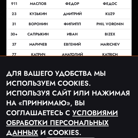
911
МАСЛОВ
ФЕДОР
ФЕДОС
23
КУЗЬКИН
ДМИТРИЙ
KUZ9
31
ВОРОНИН
ФИЛИПП
PHIL VORONIN
30+
САПРЫКИН
ИВАН
BIZEX
37
МАРИЧЕВ
ЕВГЕНИЙ
MARICHEV
77
КАТРИЧ
АНАТОЛИЙ
KATRICH
8
ПОПКОВ
ГЕРМАН
LE CLASSIQUE
ДЛЯ ВАШЕГО УДОБСТВА МЫ
55
ГООГЕ
АНТОН
GOOGE
ИСПОЛЬЗУЕМ COOKIES.
ИСПОЛЬЗУЯ САЙТ ИЛИ НАЖИМАЯ
НА «ПРИНИМАЮ», ВЫ
СОГЛАШАЕТЕСЬ С
УСЛОВИЯМИ
ОБРАБОТКИ ПЕРСОНАЛЬНЫХ
© 2023 ФУТБОЛЬНАЯ МЕДИА ЛИГА «MFL»
ДАННЫХ
И COOKIES.
ПОЛЬЗОВАТЕЛЬСКОЕ СОГЛАШЕНИЕ
ПОЛИТИКА КОНФИДЕНЦИАЛЬНОСТИ