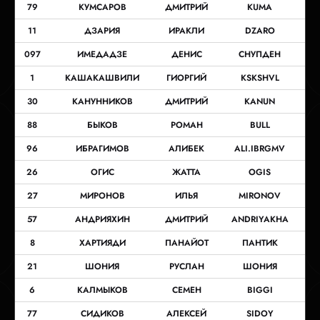
79
КУМСАРОВ
ДМИТРИЙ
KUMA
11
ДЗАРИЯ
ИРАКЛИ
DZARO
097
ИМЕДАДЗЕ
ДЕНИС
СНУПДЕН
1
КАШАКАШВИЛИ
ГИОРГИЙ
KSKSHVL
30
КАНУННИКОВ
ДМИТРИЙ
KANUN
88
БЫКОВ
РОМАН
BULL
96
ИБРАГИМОВ
АЛИБЕК
ALI.IBRGMV
26
ОГИС
ЖАТТА
OGIS
27
МИРОНОВ
ИЛЬЯ
MIRONOV
57
АНДРИЯХИН
ДМИТРИЙ
ANDRIYAKHA
8
ХАРТИЯДИ
ПАНАЙОТ
ПАНТИК
21
ШОНИЯ
РУСЛАН
ШОНИЯ
6
КАЛМЫКОВ
СЕМЕН
BIGGI
77
СИДИКОВ
АЛЕКСЕЙ
SIDOY