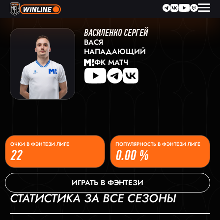
ВАСИЛЕНКО СЕРГЕЙ
ВАСЯ
НАПАДАЮЩИЙ
ФК МАТЧ
ОЧКИ В ФЭНТЕЗИ ЛИГЕ
ПОПУЛЯРНОСТЬ В ФЭНТЕЗИ ЛИГЕ
22
0.00 %
ИГРАТЬ В ФЭНТЕЗИ
СТАТИСТИКА ЗА ВСЕ СЕЗОНЫ