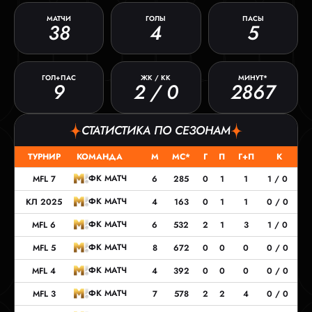
МАТЧИ
ГОЛЫ
ПАСЫ
38
4
5
ГОЛ+ПАС
ЖК / КК
МИНУТ*
9
2 / 0
2867
СТАТИСТИКА ПО СЕЗОНАМ
ТУРНИР
КОМАНДА
М
МС*
Г
П
Г+П
К
ФК МАТЧ
MFL 7
6
285
0
1
1
1 / 0
ФК МАТЧ
КЛ 2025
4
163
0
1
1
0 / 0
ФК МАТЧ
MFL 6
6
532
2
1
3
1 / 0
ФК МАТЧ
MFL 5
8
672
0
0
0
0 / 0
ФК МАТЧ
MFL 4
4
392
0
0
0
0 / 0
ФК МАТЧ
MFL 3
7
578
2
2
4
0 / 0