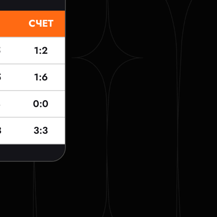
СЧЕТ
5
1:2
5
1:6
3
0:0
3
3:3