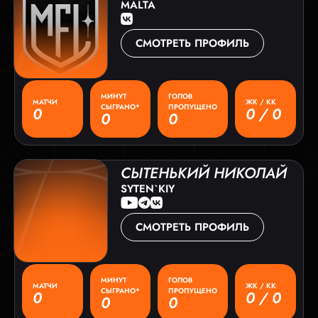
MALTA
СМОТРЕТЬ ПРОФИЛЬ
МИНУТ
ГОЛОВ
МАТЧИ
ЖК / КК
СЫГРАНО*
ПРОПУЩЕНО
0
0 / 0
0
0
СЫТЕНЬКИЙ НИКОЛАЙ
SYTEN`KIY
СМОТРЕТЬ ПРОФИЛЬ
МИНУТ
ГОЛОВ
МАТЧИ
ЖК / КК
СЫГРАНО*
ПРОПУЩЕНО
0
0 / 0
0
0