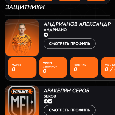
ЗАЩИТНИКИ
АНДРИАНОВ АЛЕКСАНДР
АНДРИАНО
СМОТРЕТЬ ПРОФИЛЬ
МИНУТ
МАТЧИ
ГОЛ+ПАС
ЖК / К
СЫГРАНО*
0
0
0 / 
0
АРАКЕЛЯН СЕРОБ
SEROB
СМОТРЕТЬ ПРОФИЛЬ