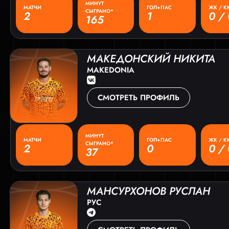
МИНУТ
МАТЧИ
ГОЛ+ПАС
ЖК / К
СЫГРАНО*
2
1
0 / 
165
МАКЕДОНСКИЙ НИКИТА
MAKEDONIA
СМОТРЕТЬ ПРОФИЛЬ
МИНУТ
МАТЧИ
ГОЛ+ПАС
ЖК / К
СЫГРАНО*
2
0
0 / 
37
МАНСУРХОНОВ РУСЛАН
РУС