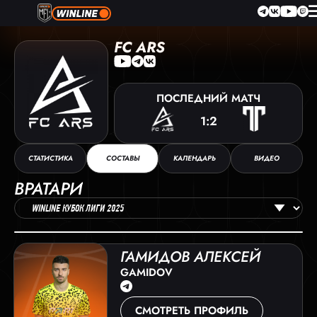
FC ARS
ПОСЛЕДНИЙ
МАТЧ
1:2
СТАТИСТИКА
СОСТАВЫ
КАЛЕНДАРЬ
ВИДЕО
ВРАТАРИ
ГАМИДОВ АЛЕКСЕЙ
GAMIDOV
СМОТРЕТЬ ПРОФИЛЬ