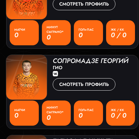
СМОТРЕТЬ ПРОФИЛЬ
МИНУТ
МАТЧИ
ГОЛ+ПАС
ЖК / КК
СЫГРАНО*
0
0
0 / 0
0
СОПРОМАДЗЕ ГЕОРГИЙ
ГИО
СМОТРЕТЬ ПРОФИЛЬ
МИНУТ
МАТЧИ
ГОЛ+ПАС
ЖК / КК
СЫГРАНО*
0
0
0 / 0
0